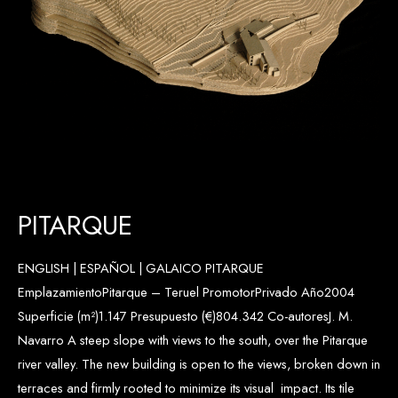
PITARQUE
ENGLISH | ESPAÑOL | GALAICO PITARQUE
EmplazamientoPitarque – Teruel PromotorPrivado Año2004
Superficie (m²)1.147 Presupuesto (€)804.342 Co-autoresJ. M.
Navarro A steep slope with views to the south, over the Pitarque
river valley. The new building is open to the views, broken down in
terraces and firmly rooted to minimize its visual impact. Its tile