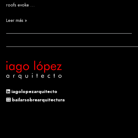
roofs evoke …
PITARQUE
Leer más »
iagolopezarquitecto
bailarsobrearquitectura