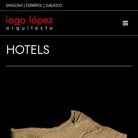
Ir
ENGLISH
|
ESPAÑOL
|
GALEGO
al
contenido
Main
Men
HOTELS