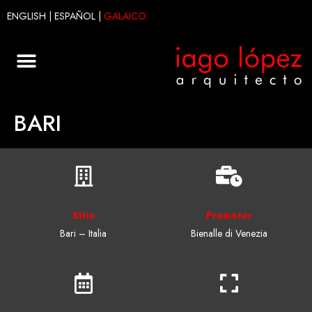
ENGLISH
|
ESPAÑOL
|
GALAICO
BARI
Sitio
Promotor
Bari – Italia
Bienalle di Venezia