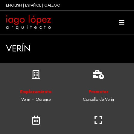
ENGLISH
|
ESPAÑOL
|
GALEGO
VERÍN
Emplazamiento
Promotor
Verín – Ourense
Consello de Verín